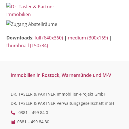
Open
Close
Skip
mobile
mobile
to
menu
menu
content
Downloads
:
full (640x360)
|
medium (300x169)
|
thumbnail (150x84)
Immobilien in Rostock, Warnemünde und M-V
DR. TASLER & PARTNER Immobilien-Projekt GmbH
DR. TASLER & PARTNER Verwaltungsgesellschaft mbH
0381 – 499 84 0
0381 – 499 84 30