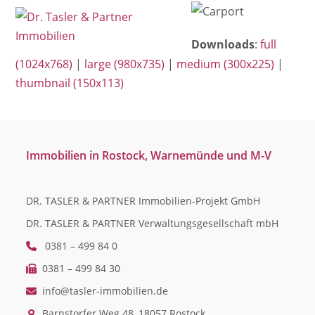
Open
Close
Skip
mobile
mobile
to
menu
menu
Downloads
:
full
content
(1024x768)
|
large (980x735)
|
medium (300x225)
|
thumbnail (150x113)
Immobilien in Rostock, Warnemünde und M-V
DR. TASLER & PARTNER Immobilien-Projekt GmbH
DR. TASLER & PARTNER Verwaltungsgesellschaft mbH
0381 – 499 84 0
0381 – 499 84 30
info@tasler-immobilien.de
Barnstorfer Weg 48, 18057 Rostock