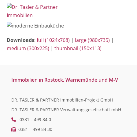
Open
Close
Skip
mobile
mobile
to
menu
menu
content
Downloads
:
full (1024x768)
|
large (980x735)
|
medium (300x225)
|
thumbnail (150x113)
Immobilien in Rostock, Warnemünde und M-V
DR. TASLER & PARTNER Immobilien-Projekt GmbH
DR. TASLER & PARTNER Verwaltungsgesellschaft mbH
0381 – 499 84 0
0381 – 499 84 30