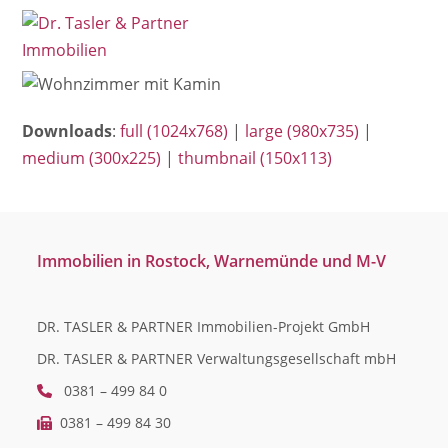
Open
Close
Skip
mobile
mobile
to
menu
menu
content
Downloads
:
full (1024x768)
|
large (980x735)
|
medium (300x225)
|
thumbnail (150x113)
Immobilien in Rostock, Warnemünde und M-V
DR. TASLER & PARTNER Immobilien-Projekt GmbH
DR. TASLER & PARTNER Verwaltungsgesellschaft mbH
0381 – 499 84 0
0381 – 499 84 30