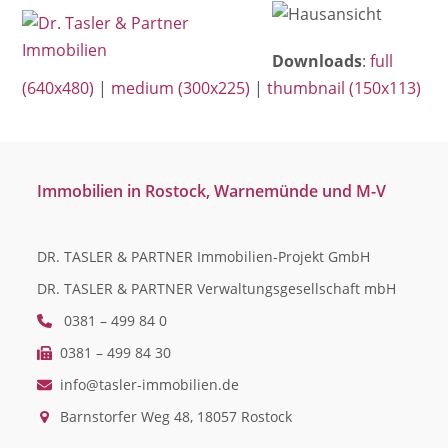
Open
Close
Skip
mobile
mobile
to
Downloads
:
full
menu
menu
content
(640x480)
|
medium (300x225)
|
thumbnail (150x113)
Immobilien in Rostock, Warnemünde und M-V
DR. TASLER & PARTNER Immobilien-Projekt GmbH
DR. TASLER & PARTNER Verwaltungsgesellschaft mbH
0381 – 499 84 0
0381 – 499 84 30
info@tasler-immobilien.de
Barnstorfer Weg 48, 18057 Rostock