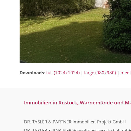
Downloads
:
full (1024x1024)
|
large (980x980)
|
medi
Immobilien in Rostock, Warnemünde und M
DR. TASLER & PARTNER Immobilien-Projekt GmbH
DR. TASLER & PARTNER Verwaltungsgesellschaft mb