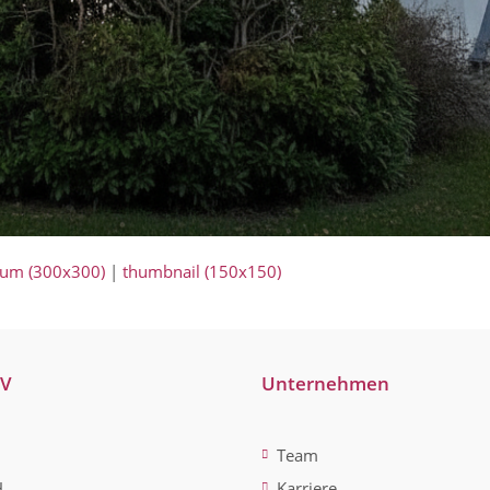
um (300x300)
|
thumbnail (150x150)
-V
Unternehmen
Team
H
Karriere