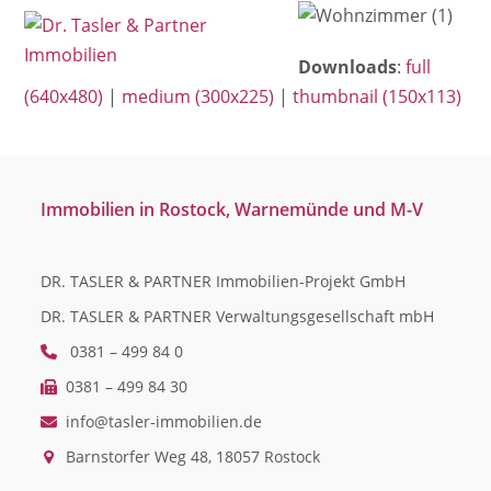
Open
Close
Skip
mobile
mobile
to
Downloads
:
full
menu
menu
content
(640x480)
|
medium (300x225)
|
thumbnail (150x113)
Immobilien in Rostock, Warnemünde und M-V
DR. TASLER & PARTNER Immobilien-Projekt GmbH
DR. TASLER & PARTNER Verwaltungsgesellschaft mbH
0381 – 499 84 0
0381 – 499 84 30
info@tasler-immobilien.de
Barnstorfer Weg 48, 18057 Rostock