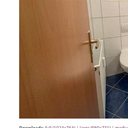
Downloads
:
full (1024x764)
|
large (980x731)
|
mediu