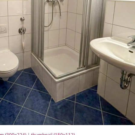
m (300x224)
|
thumbnail (150x112)