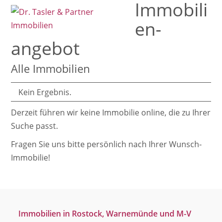
Immobili
Open
Close
Skip
mobile
mobile
to
en­
menu
menu
content
angebot
Alle Immobilien
Kein Ergebnis.
Derzeit führen wir keine Immobilie online, die zu Ihrer
Suche passt.
Fragen Sie uns bitte persönlich nach Ihrer Wunsch-
Immobilie!
Immobilien in Rostock, Warnemünde und M-V