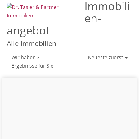
Immobili
Open
Close
Skip
mobile
mobile
to
en­
menu
menu
content
angebot
Alle Immobilien
Wir haben 2
Neueste zuerst
Ergebnisse für Sie