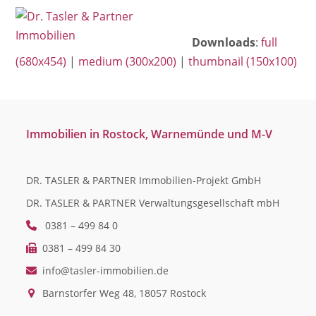
Open
Close
Skip
mobile
mobile
to
Downloads
:
full
menu
menu
content
(680x454)
|
medium (300x200)
|
thumbnail (150x100)
Immobilien in Rostock, Warnemünde und M-V
DR. TASLER & PARTNER Immobilien-Projekt GmbH
DR. TASLER & PARTNER Verwaltungsgesellschaft mbH
0381 – 499 84 0
0381 – 499 84 30
info@tasler-immobilien.de
Barnstorfer Weg 48, 18057 Rostock