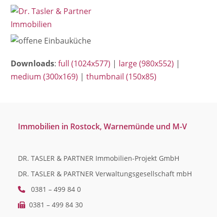
Open
Close
Skip
mobile
mobile
to
menu
menu
content
Downloads
:
full (1024x577)
|
large (980x552)
|
medium (300x169)
|
thumbnail (150x85)
Immobilien in Rostock, Warnemünde und M-V
DR. TASLER & PARTNER Immobilien-Projekt GmbH
DR. TASLER & PARTNER Verwaltungsgesellschaft mbH
0381 – 499 84 0
0381 – 499 84 30