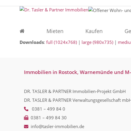
Skip
to
content
Mieten
Kaufen
Ge
Downloads
:
full (1024x768)
|
large (980x735)
|
mediu
Immobilien in Rostock, Warnemünde und M
DR. TASLER & PARTNER Immobilien-Projekt GmbH
DR. TASLER & PARTNER Verwaltungsgesellschaft mb
0381 – 499 84 0
0381 – 499 84 30
info@tasler-immobilien.de