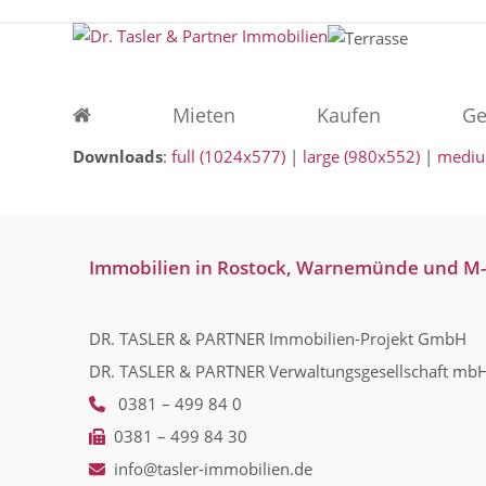
Skip
to
content
Mieten
Kaufen
Ge
Downloads
:
full (1024x577)
|
large (980x552)
|
mediu
Immobilien in Rostock, Warnemünde und M
DR. TASLER & PARTNER Immobilien-Projekt GmbH
DR. TASLER & PARTNER Verwaltungsgesellschaft mb
0381 – 499 84 0
0381 – 499 84 30
info@tasler-immobilien.de