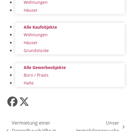
Wohnungen
Häuser
Alle Kaufobjekte
Wohnungen
Häuser
Grundstücke
Alle Gewerbeobjekte
Büro / Praxis
Halle
Facebook
Twitter
(deprecated)
Vermietung einer
Unser
Nächster
Doppelhaushälfte in
Immobiliengesuche