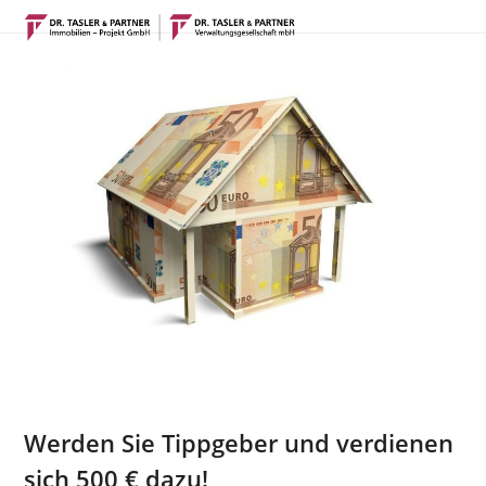
Open
Close
Skip
mobile
mobile
to
menu
menu
content
Werden Sie Tippgeber und verdienen
sich 500 € dazu!