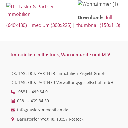
Open
Close
Skip
mobile
mobile
to
Downloads
:
full
menu
menu
content
(640x480)
|
medium (300x225)
|
thumbnail (150x113)
Immobilien in Rostock, Warnemünde und M-V
DR. TASLER & PARTNER Immobilien-Projekt GmbH
DR. TASLER & PARTNER Verwaltungsgesellschaft mbH
0381 – 499 84 0
0381 – 499 84 30
info@tasler-immobilien.de
Barnstorfer Weg 48, 18057 Rostock