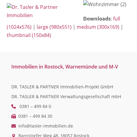
Open
Close
Skip
mobile
mobile
to
Downloads
:
full
menu
menu
content
(1024x576)
|
large (980x551)
|
medium (300x169)
|
thumbnail (150x84)
Immobilien in Rostock, Warnemünde und M-V
DR. TASLER & PARTNER Immobilien-Projekt GmbH
DR. TASLER & PARTNER Verwaltungsgesellschaft mbH
0381 – 499 84 0
0381 – 499 84 30
info@tasler-immobilien.de
Barnstorfer Weg 48, 18057 Rostock