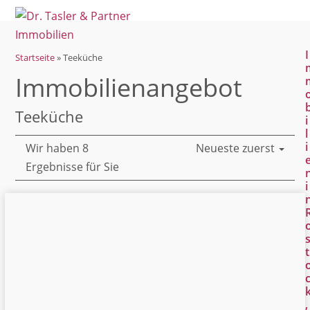
Open
Close
Skip
mobile
mobile
to
menu
menu
content
I
Startseite
»
Teeküche
Immobilien­angebot
Teeküche
i
l
i
Wir haben 8
Neueste zuerst
Ergebnisse für Sie
i
t
,