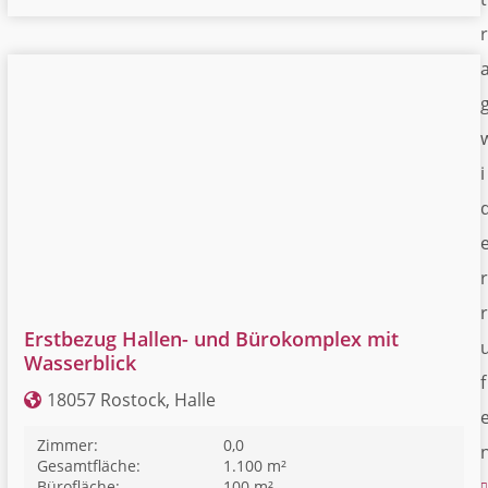
r
i
r
r
Erstbezug Hallen- und Bürokomplex mit
Wasserblick
f
18057 Rostock, Halle
Zimmer:
0,0
Gesamtfläche:
1.100 m²
Bürofläche:
100 m²