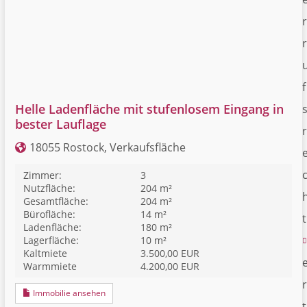
r
r
f
Helle Ladenfläche mit stufenlosem Eingang in
bester Lauflage
r
18055 Rostock, Verkaufsfläche
Zimmer:
3
Nutzfläche:
204 m²
Gesamtfläche:
204 m²
Bürofläche:
14 m²
t
Ladenfläche:
180 m²
Lagerfläche:
10 m²
Kaltmiete
3.500,00 EUR
Warmmiete
4.200,00 EUR
r
Immobilie ansehen
t