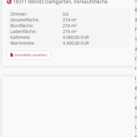
18311 Ribnitz Damgarten, Verkaufsfläche
Zimmer:
0,0
Gesamtfläche:
274 m²
Bürofläche:
274 m²
Ladenfläche:
274 m²
Kaltmiete
4.000,00 EUR
Warmmiete
4.900,00 EUR
Immobilie ansehen
r
r
i
r