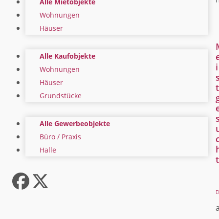
Alle Mietobjekte
Wohnungen
Häuser
Alle Kaufobjekte
i
Wohnungen
Häuser
t
Grundstücke
Alle Gewerbeobjekte
Büro / Praxis
Halle
t
Facebook
Twitter
(deprecated)