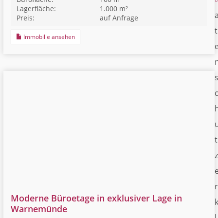
Lagerfläche:
1.000 m²
Preis:
auf Anfrage
t
Immobilie ansehen
t
z
r
Moderne Büroetage in exklusiver Lage in
Warnemünde
l