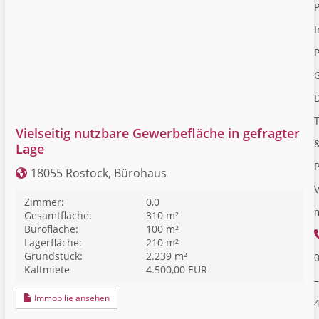
I
P
Vielseitig nutzbare Gewerbefläche in gefragter
Lage
18055 Rostock, Bürohaus
V
Zimmer:
0,0
Gesamtfläche:
310 m²
Bürofläche:
100 m²
Lagerfläche:
210 m²
Grundstück:
2.239 m²
Kaltmiete
4.500,00 EUR
–
Immobilie ansehen