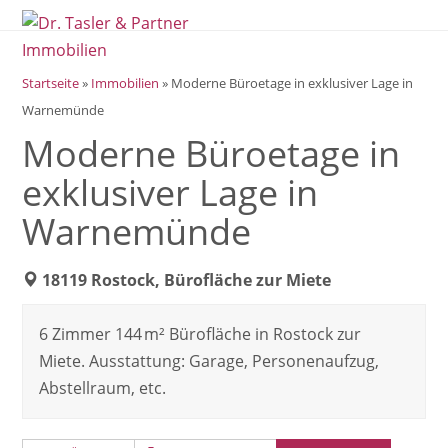
Open
Close
Skip
mobile
mobile
to
menu
menu
content
Startseite
»
Immobilien
»
Moderne Büroetage in exklusiver Lage in
Warnemünde
Moderne Büroetage in
exklusiver Lage in
Warnemünde
18119 Rostock, Bürofläche zur Miete
6 Zimmer 144 m² Bürofläche in Rostock zur
Miete. Ausstattung: Garage, Personenaufzug,
Abstellraum, etc.