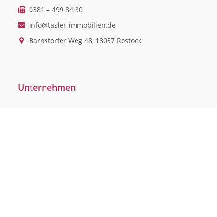
0381 – 499 84 30
info@tasler-immobilien.de
Barnstorfer Weg 48, 18057 Rostock
Unternehmen
Team
Karriere
Kundenstimmen
Widerrufsrecht
Vertrag widerrufen
Datenschutzerklärung
Impressum