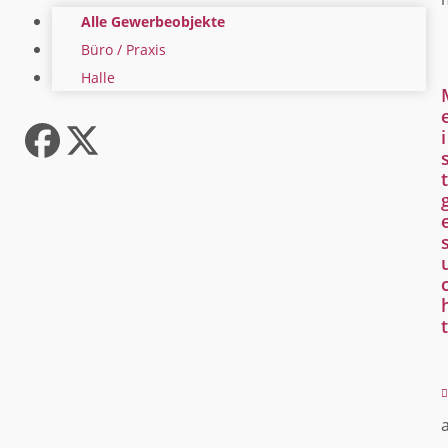
Alle Gewerbeobjekte
Büro / Praxis
Halle
i
Facebook
Twitter
t
(deprecated)
t