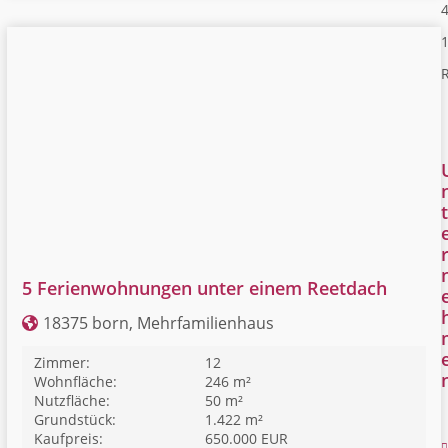
4
R
t
5 Ferienwohnungen unter einem Reetdach
18375 born, Mehrfamilienhaus
Zimmer:
12
Wohnfläche:
246 m²
Nutzfläche:
50 m²
Grundstück:
1.422 m²
Kaufpreis:
650.000 EUR