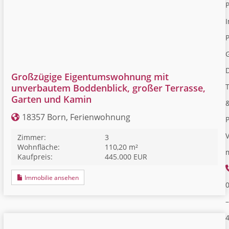
I
P
Großzügige Eigentumswohnung mit
unverbautem Boddenblick, großer Terrasse,
Garten und Kamin
18357 Born, Ferienwohnung
V
Zimmer:
3
Wohnfläche:
110,20 m²
Kaufpreis:
445.000 EUR
Immobilie ansehen
–