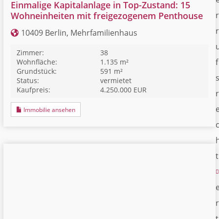
Einmalige Kapitalanlage in Top-Zustand: 15
r
Wohneinheiten mit freigezogenem Penthouse
r
10409 Berlin, Mehrfamilienhaus
Zimmer:
38
f
Wohnfläche:
1.135 m²
Grundstück:
591 m²
Status:
vermietet
Kaufpreis:
4.250.000 EUR
r
Immobilie ansehen
t
r
t