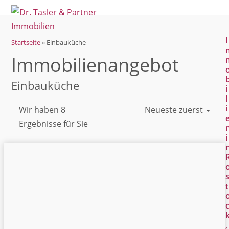
Open
Close
Skip
mobile
mobile
to
menu
menu
content
I
Startseite
»
Einbauküche
Immobilien­angebot
Einbauküche
i
l
i
Wir haben 8
Neueste zuerst
Ergebnisse für Sie
i
t
,