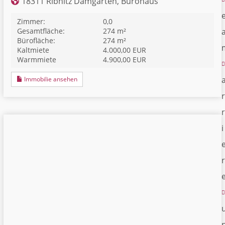
18311 Ribnitz Damgarten, Bürohaus
Zimmer:
0,0
Gesamtfläche:
274 m²
Bürofläche:
274 m²
Kaltmiete
4.000,00 EUR
Warmmiete
4.900,00 EUR
Immobilie ansehen
r
r
i
r