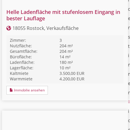
Helle Ladenfläche mit stufenlosem Eingang in
bester Lauflage
18055 Rostock, Verkaufsfläche
Zimmer:
3
Nutzfläche:
204 m²
t
Gesamtfläche:
204 m²
i
Bürofläche:
14 m²
Ladenfläche:
180 m²
Lagerfläche:
10 m²
Kaltmiete
3.500,00 EUR
Warmmiete
4.200,00 EUR
Immobilie ansehen
i