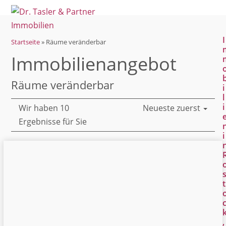
Open
Close
Skip
mobile
mobile
to
menu
menu
content
I
Startseite
»
Räume veränderbar
Immobilien­angebot
Räume veränderbar
i
l
i
Wir haben 10
Neueste zuerst
Ergebnisse für Sie
i
t
,