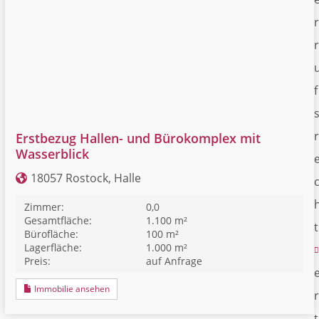
r
r
f
r
Erstbezug Hallen- und Bürokomplex mit
Wasserblick
18057 Rostock, Halle
Zimmer:
0,0
Gesamtfläche:
1.100 m²
t
Bürofläche:
100 m²
Lagerfläche:
1.000 m²
Preis:
auf Anfrage
Immobilie ansehen
r
t