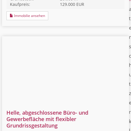
Kaufpreis:
129.000 EUR
Immobilie ansehen
t
t
z
r
Helle, abgeschlossene Büro- und
Gewerbefläche mit flexibler
Grundrissgestaltung
l