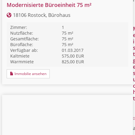
Modernisierte Büroeinheit 75 m²
18106 Rostock, Bürohaus
Zimmer:
1
Nutzfläche:
75 m²
Gesamtfläche:
75 m²
i
Bürofläche:
75 m²
Verfügbar ab:
01.03.2017
t
Kaltmiete
575,00 EUR
Warmmiete
825,00 EUR
Immobilie ansehen
t