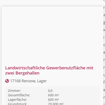
r
i
r
r
Landwirtschaftliche Gewerbenutzfläche mit
zwei Bergehallen
17168 Renzow, Lager
f
Zimmer:
0,0
Gesamtfläche:
600 m²
Lagerfläche:
600 m²
Grundstück:
20.000 m²