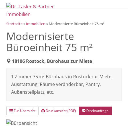
Open
Close
Skip
mobile
mobile
to
menu
menu
content
Startseite
»
Immobilien
»
Modernisierte Büroeinheit 75 m²
Modernisierte
Büroeinheit 75 m²
18106 Rostock, Bürohaus zur Miete
1 Zimmer 75 m² Bürohaus in Rostock zur Miete.
Ausstattung: Räume veränderbar, Pantry,
Außenstellplatz, etc.
Zur Übersicht
Druckansicht (PDF)
Direktanfrage