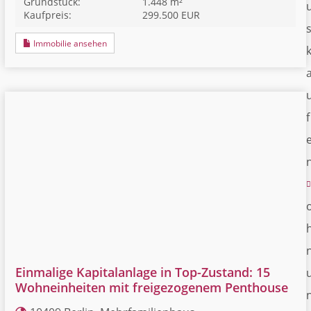
Grundstück:
1.448 m²
Kaufpreis:
299.500 EUR
Immobilie ansehen
f
Einmalige Kapitalanlage in Top-Zustand: 15
Wohneinheiten mit freigezogenem Penthouse