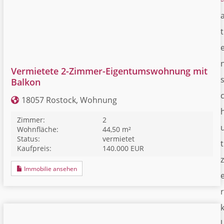
t
Vermietete 2-Zimmer-Eigentumswohnung mit
Balkon
18057 Rostock, Wohnung
Zimmer:
2
Wohnfläche:
44,50 m²
Status:
vermietet
t
Kaufpreis:
140.000 EUR
z
Immobilie ansehen
r
l