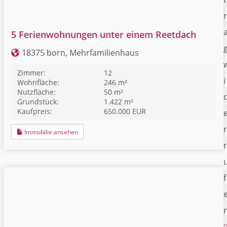
r
5 Ferienwohnungen unter einem Reetdach
18375 born, Mehrfamilienhaus
Zimmer:
12
i
Wohnfläche:
246 m²
Nutzfläche:
50 m²
Grundstück:
1.422 m²
Kaufpreis:
650.000 EUR
r
Immobilie ansehen
r
f