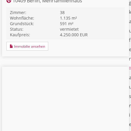
10409 Berlin, Mehrfamilienhaus
Zimmer:
38
Wohnfläche:
1.135 m²
Grundstück:
591 m²
Status:
vermietet
Kaufpreis:
4.250.000 EUR
f
Immobilie ansehen
i