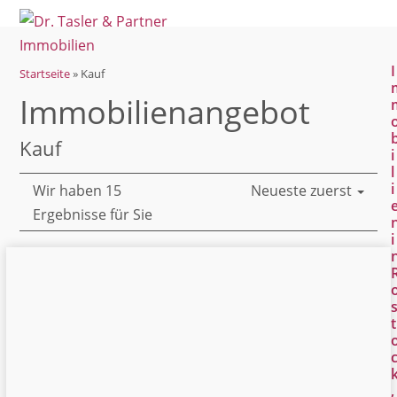
Open
Close
Skip
mobile
mobile
to
menu
menu
content
I
Startseite
»
Kauf
Immobilien­angebot
Kauf
i
l
i
Wir haben 15
Neueste zuerst
Ergebnisse für Sie
i
t
,