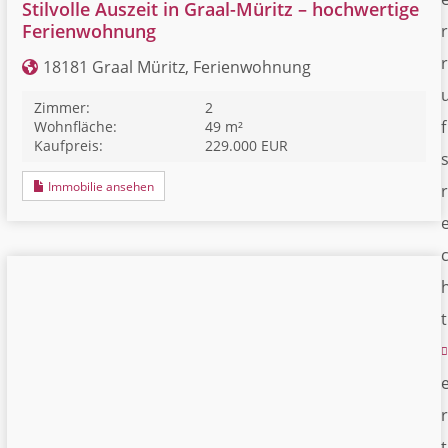
Stilvolle Auszeit in Graal-Müritz – hochwertige
r
Ferienwohnung
r
18181 Graal Müritz, Ferienwohnung
Zimmer:
2
f
Wohnfläche:
49 m²
Kaufpreis:
229.000 EUR
Immobilie ansehen
r
t
r
t