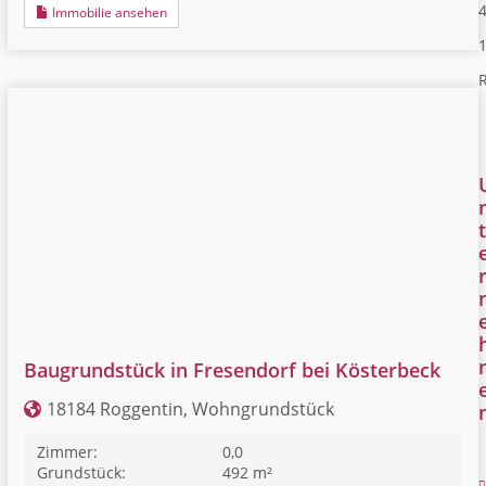
4
Immobilie ansehen
R
t
Baugrundstück in Fresendorf bei Kösterbeck
18184 Roggentin, Wohngrundstück
Zimmer:
0,0
Grundstück:
492 m²